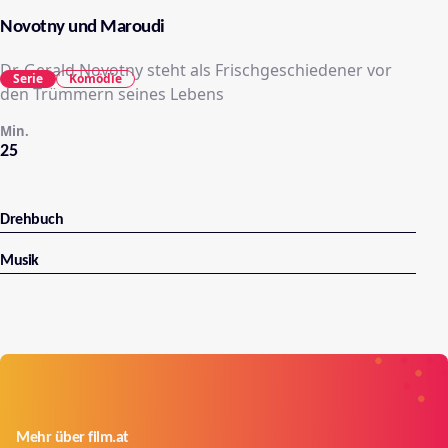
Novotny und Maroudi
Dr. Gerald Novotny steht als Frischgeschiedener vor
Serie
Komödie
den Trümmern seines Lebens
Min.
25
Drehbuch
Musik
Mehr über film.at