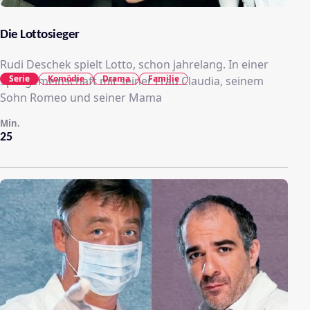
Die Lottosieger
Rudi Deschek spielt Lotto, schon jahrelang. In einer
Serie
Komödie
Drama
Familie
Spielgemeinschaft mit seiner Frau Claudia, seinem
Sohn Romeo und seiner Mama
Min.
25