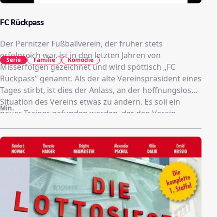
FC Rückpass
Der Pernitzer Fußballverein, der früher stets
erfolgreich war, ist in den letzten Jahren von
Serie
Familie
Komödie
Misserfolgen gezeichnet und wird spöttisch „FC
Rückpass“ genannt. Als der alte Vereinspräsident eines
Tages stirbt, ist dies der Anlass, an der hoffnungslosen
Situation des Vereins etwas zu ändern. Es soll ein
Min.
neuer Trainer gefunden werden, der den Verein
wieder an die Spitze führt.