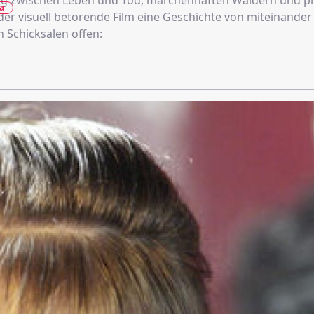
g zwischen Leben und Tod, märchenhaften Wäldern und pi
a
der visuell betörende Film eine Geschichte von miteinander
 Schicksalen offen: