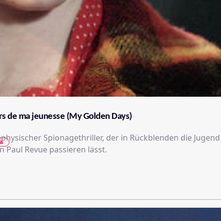
irs de ma jeunesse (My Golden Days)
aphysischer Spionagethriller, der in Rückblenden die Jugend
a
n Paul Revue passieren lässt.