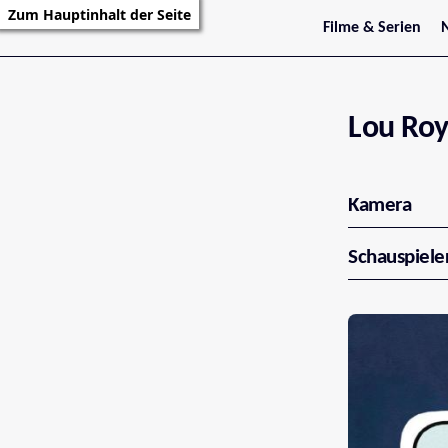
Zum Hauptinhalt der Seite
Filme & Serien
Trailer
S
Kritiken
S
Filmarchiv
Serienarchiv
Lou Roy
Kamera
Schauspiele