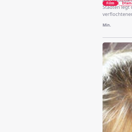
Als Grenzgan
Film
Dram
Städten legt 
verflochtenen
Min.