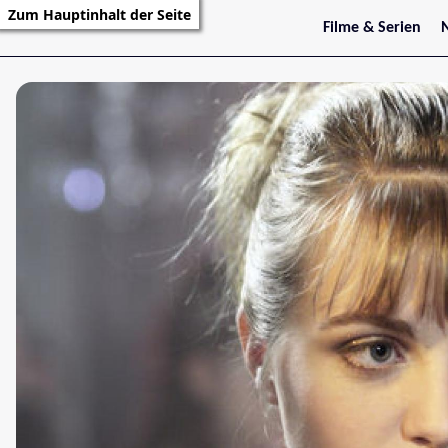
Zum Hauptinhalt der Seite
Filme & Serien
Trailer
S
Kritiken
S
Filmarchiv
Serienarchiv