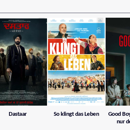
Dastaar
So klingt das Leben
Good Boy
nur d