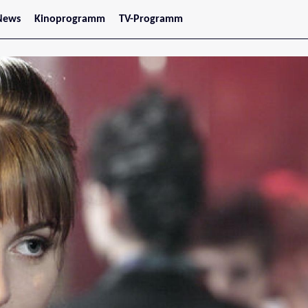
News
Kinoprogramm
TV-Programm
tars
Jetzt im Kino
treaming
Demnächst im Kino
Wien
Niederösterreich
Oberösterreich
Steiermark
Burgenland
Kärnten
Salzburg
Tirol
Vorarlberg