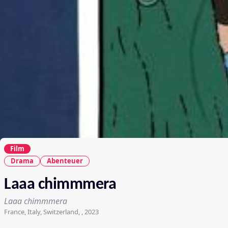
Film
Drama
Abenteuer
Laaa chimmmera
Laaa chimmmera
France, Italy, Switzerland, , 2023