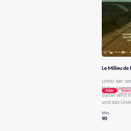
Le Milieu de 
Unter der se
Natur kommt 
Film
Dram
Sutter wird i
und das Unden
Min.
90