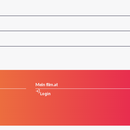
Mein film.at
Login