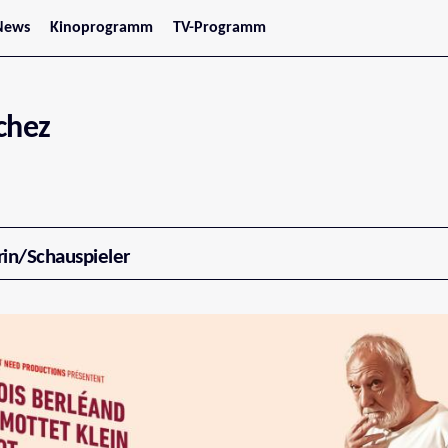
News
Kinoprogramm
TV-Programm
tars
Jetzt im Kino
treaming
Demnächst im Kino
Wien
Niederösterreich
chez
Oberösterreich
Steiermark
Burgenland
Kärnten
Salzburg
Tirol
Vorarlberg
rin/Schauspieler