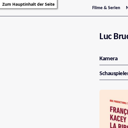
Zum Hauptinhalt der Seite
Filme & Serien
Trailer
S
Kritiken
S
Filmarchiv
Serienarchiv
Luc Bru
Kamera
Schauspiele