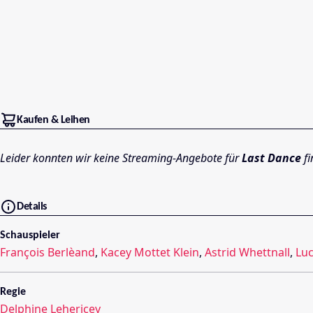
Kaufen & Leihen
Leider konnten wir keine Streaming-Angebote für
Last Dance
fi
Details
Schauspieler
François Berlèand
,
Kacey Mottet Klein
,
Astrid Whettnall
,
Lu
Regie
Delphine Lehericey