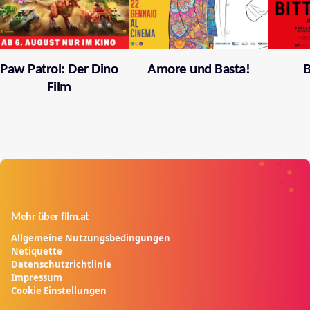
Paw Patrol: Der Dino
Amore und Basta!
B
Film
Mehr über film.at
Allgemeine Nutzungsbedingungen
Netiquette
Datenschutzrichtlinie
Impressum
Cookie Einstellungen