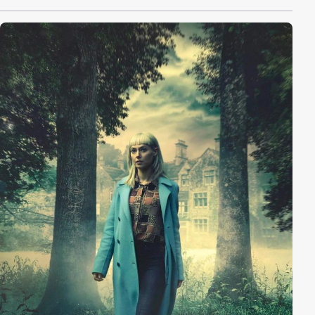
Suche nach den Ursachen der rätselhaften
Phänomene findet sich eine kleine Gruppe
internationaler Wissenschaftler zusammen und das
bislang Undenkbare wird schließlich zur Gewissheit.
Im Meer existiert eine bisher unbekannte Spezies und
diese Schwarmintelligenz greift die Menschheit an.
Doch kaum jemand glaubt den Forschern. Und so
wagt die Gruppe auf sich allein gestellt eine
lebensgefährliche Mission. Die Spuren führen sie
dabei mit ihrem Forschungsschiff ins ewige Eis des
Arktischen Ozeans. Ein ökologischer Thriller basierend
auf dem internationalen Bestseller-Roman von Frank
Schätzing.