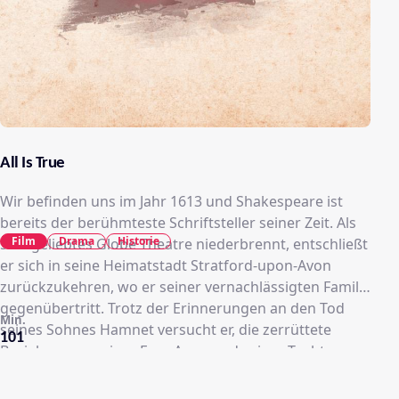
All Is True
Wir befinden uns im Jahr 1613 und Shakespeare ist
bereits der berühmteste Schriftsteller seiner Zeit. Als
Film
Drama
Historie
sein geliebtes Globe Theatre niederbrennt, entschließt
er sich in seine Heimatstadt Stratford-upon-Avon
zurückzukehren, wo er seiner vernachlässigten Familie
gegenübertritt. Trotz der Erinnerungen an den Tod
Min.
seines Sohnes Hamnet versucht er, die zerrüttete
101
Beziehung zu seiner Frau Anne und seiner Tochter
wiederherzustellen. Doch dies zwingt ihn dazu, sich
sein Versagen als abwesender Ehemann und Vater