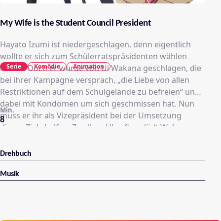
My Wife is the Student Council President
Hayato Izumi ist niedergeschlagen, denn eigentlich
wollte er sich zum Schülerratspräsidenten wählen
Serie
Komödie
Animation
lassen. Doch er wurde von Ui Wakana geschlagen, die
bei ihrer Kampagne versprach, „die Liebe von allen
Restriktionen auf dem Schulgelände zu befreien“ und
dabei mit Kondomen um sich geschmissen hat. Nun
Min.
muss er ihr als Vizepräsident bei der Umsetzung
8
dieses Ziels helfen. Zu allem Überfluss lädt Wakana
sich auch noch selbst bei ihm zu Hause ein, um dem
völlig verdutzten Hayato dann auch noch prompt
Drehbuch
klarzumachen, dass sie seine Verlobte sei.
Anscheinend waren die Eltern der beiden gute
Musik
Freunde und haben deren Ehe „arrangiert“ als sie total
betrunken waren. Allerdings waren Hayato und Ui
damals erst 3 Jahre alt. Ui ist zwar völlig unerfahren in