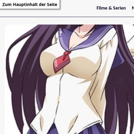
Zum Hauptinhalt der Seite
Filme & Serien
Trailer
S
Kritiken
S
Filmarchiv
Serienarchiv