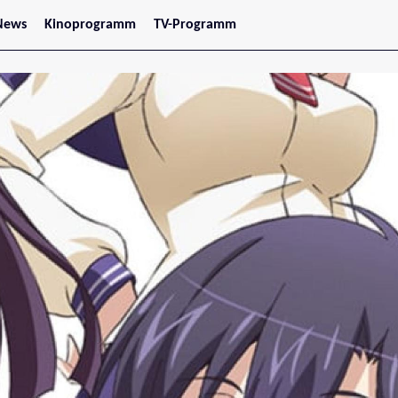
News
Kinoprogramm
TV-Programm
tars
Jetzt im Kino
treaming
Demnächst im Kino
Wien
Niederösterreich
Oberösterreich
Steiermark
Burgenland
Kärnten
Salzburg
Tirol
Vorarlberg