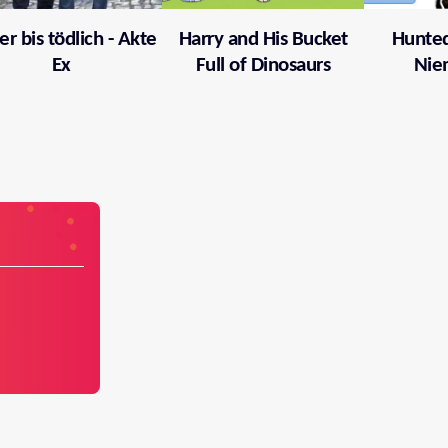
er bis tödlich - Akte
Harry and His Bucket
Hunted
Ex
Full of Dinosaurs
Nie