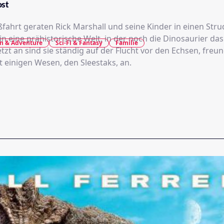
ost
ßfahrt geraten Rick Marshall und seine Kinder in einen Stru
 in eine prähistorische Welt, in der noch die Dinosaurier da
on & Adventure
Sci-Fi & Fantasy
Familie
tzt an sind sie ständig auf der Flucht vor den Echsen, freu
t einigen Wesen, den Sleestaks, an.