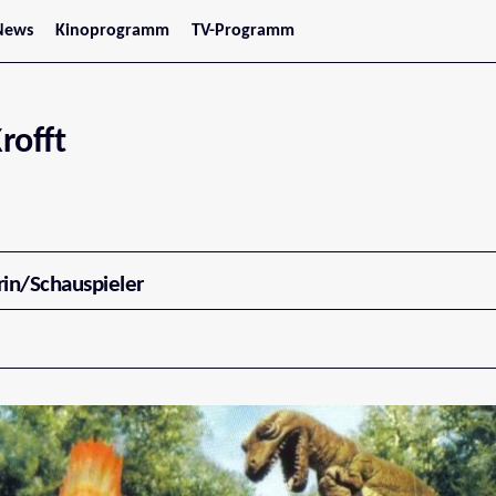
News
Kinoprogramm
TV-Programm
tars
Jetzt im Kino
treaming
Demnächst im Kino
Wien
Niederösterreich
rofft
Oberösterreich
Steiermark
Burgenland
Kärnten
Salzburg
Tirol
Vorarlberg
rin/Schauspieler