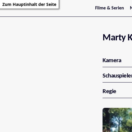
Zum Hauptinhalt der Seite
Filme & Serien
Trailer
S
Kritiken
S
Filmarchiv
Serienarchiv
Marty K
Kamera
Schauspiele
Regie