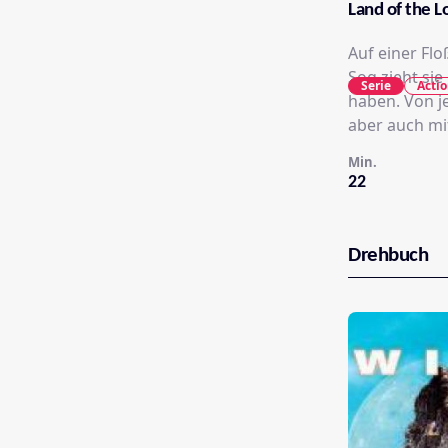
Land of the L
Auf einer Flo
Sog zieht sie
Serie
Acti
haben. Von je
aber auch mi
Min.
22
Drehbuch