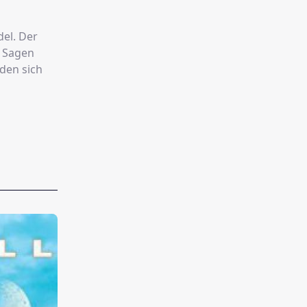
del. Der
s Sagen
nden sich