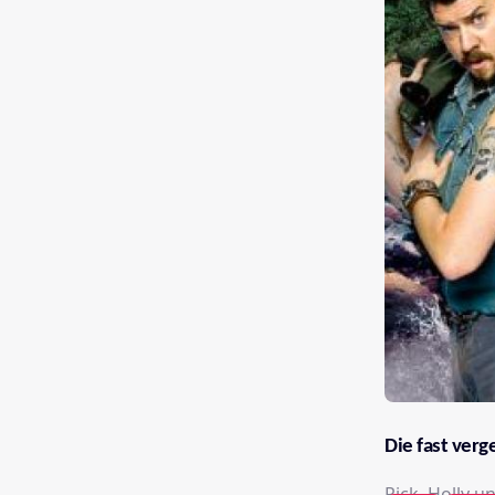
Die fast ver
Rick, Holly 