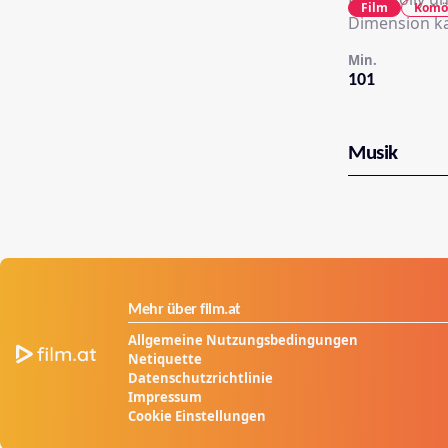
Film
Komö
Dimension ka
Min.
101
Musik
Mehr über film.at
Allgemeine Nutzungsbedingungen
Netiquette
Datenschutzrichtlinie
Impressum
Cookie Einstellungen