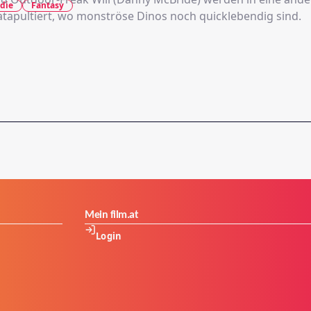
die
Fantasy
tapultiert, wo monströse Dinos noch quicklebendig sind.
Mein film.at
Login