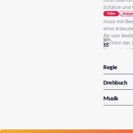
Einst überlis
Schätze und 
Film
Actio
dem sind inz
muss mit Bes
einst erbeute
Als sein Bedi
Min.
Dschinn der i
55
Katzen hat. 
sieht, also 
kleinen Goro
Regie
Alibaba einst
Drehbuch
Musik