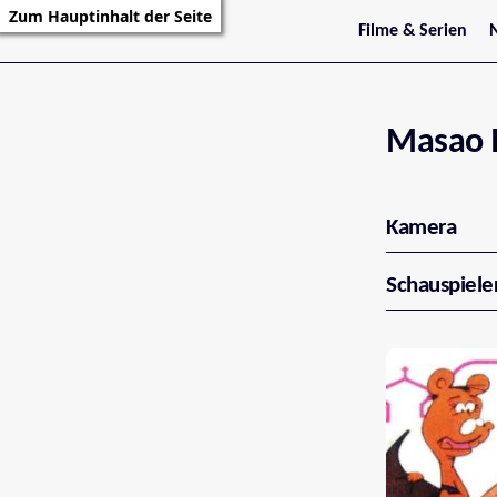
Zum Hauptinhalt der Seite
Filme & Serien
Trailer
S
Kritiken
S
Filmarchiv
Serienarchiv
Masao 
Kamera
Schauspiele