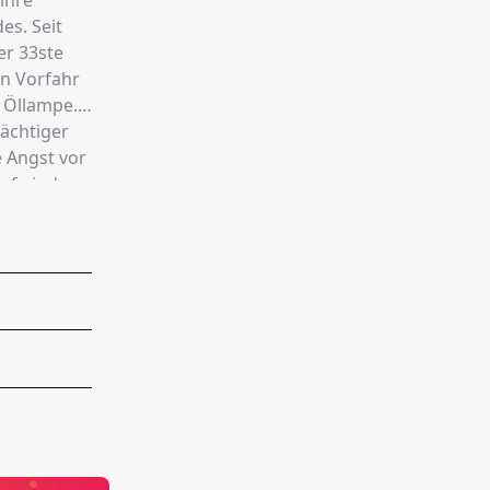
ihre
s. Seit
er 33ste
in Vorfahr
e Öllampe.
mächtiger
e Angst vor
Aufwind
rn des
anns den