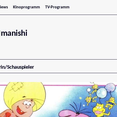
News
Kinoprogramm
TV-Programm
tars
Jetzt im Kino
treaming
Demnächst im Kino
Wien
Niederösterreich
Imanishi
Oberösterreich
Steiermark
Burgenland
Kärnten
Salzburg
Tirol
Vorarlberg
rin/Schauspieler