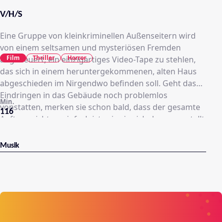
V/H/S
Eine Gruppe von kleinkriminellen Außenseitern wird
von einem seltsamen und mysteriösen Fremden
Film
Thriller
Horror
angeheuert, ein einzigartiges Video-Tape zu stehlen,
das sich in einem heruntergekommenen, alten Haus
abgeschieden im Nirgendwo befinden soll. Geht das
Eindringen in das Gebäude noch problemlos
Min.
vonstatten, merken sie schon bald, dass der gesamte
116
Auftrag nicht so einfach ist, wie sie sich das vorgestellt
haben. Im Wohnzimmer finden sie einen leblosen
Körper, umgeben von alten Fernsehgeräten und
Musik
zahlreichen Videokassetten. Auf den Bändern finden
sie verstörende und erschreckende Szenen und jedes
neue Video ist schrecklicher als das vorherige. Doch
damit sie das richtige Band ihrem Auftraggeber
zurückbringen und die Belohnung einstreichen
können, müssen sie es unter den unzähligen anderen