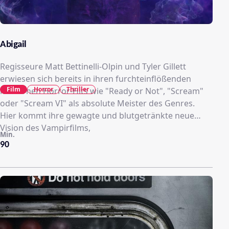
Abigail
Regisseure Matt Bettinelli-Olpin und Tyler Gillett
erwiesen sich bereits in ihren furchteinflößenden
Film
Horror
Thriller
modernen Horror-Hits wie "Ready or Not", "Scream"
oder "Scream VI" als absolute Meister des Genres.
Hier kommt ihre gewagte und blutgetränkte neue
Vision des Vampirfilms,
Min.
90