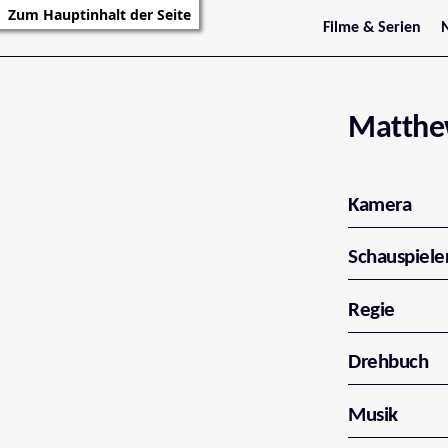
Zum Hauptinhalt der Seite
Filme & Serien
Trailer
S
Kritiken
S
Filmarchiv
Serienarchiv
Matthe
Kamera
Schauspiele
Regie
Drehbuch
Musik