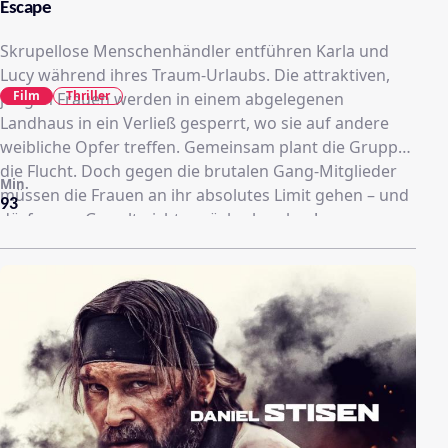
Escape
Skrupellose Menschenhändler entführen Karla und
Lucy während ihres Traum-Urlaubs. Die attraktiven,
Film
Thriller
jungen Frauen werden in einem abgelegenen
Landhaus in ein Verließ gesperrt, wo sie auf andere
weibliche Opfer treffen. Gemeinsam plant die Gruppe
die Flucht. Doch gegen die brutalen Gang-Mitglieder
Min.
müssen die Frauen an ihr absolutes Limit gehen – und
93
dürfen vor Gewalt nicht zurückschrecken!