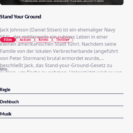
Stand Your Ground
Jack Johnson (Daniel Stisen) ist ein ehemaliger Navy
SEAL, der mittlerweile ein ruhiges Leben in einer
Film
Action
Krimi
Thriller
kleinen amerikanischen Stadt führt. Nachdem seine
Familie von der lokalen Verbrecherbande (angeführt
von Peter Stormare) brutal ermordet wurde,
beschließt Jack, das Stand-your-Ground-Gesetz zu
Min.
nutzen, um Rache zu nehmen. Unterstützt wird er von
Earl (Eric Roberts), seinem Nachbar und langjährigem
Freund.
Regie
Drehbuch
Musik