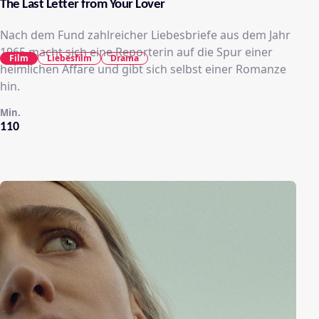
The Last Letter from Your Lover
Nach dem Fund zahlreicher Liebesbriefe aus dem Jahr
1965 macht sich eine Reporterin auf die Spur einer
Film
Liebesfilm
Drama
heimlichen Affäre und gibt sich selbst einer Romanze
hin.
Min.
110