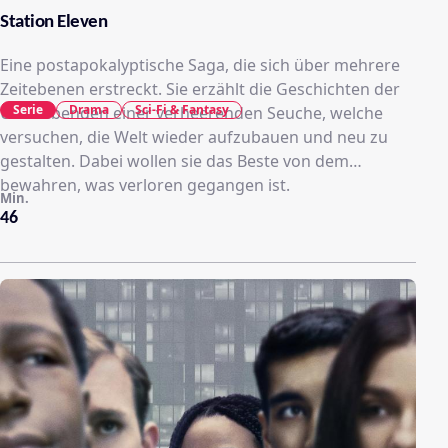
Station Eleven
Eine postapokalyptische Saga, die sich über mehrere
Zeitebenen erstreckt. Sie erzählt die Geschichten der
Serie
Drama
Sci-Fi & Fantasy
Überlebenden einer verheerenden Seuche, welche
versuchen, die Welt wieder aufzubauen und neu zu
gestalten. Dabei wollen sie das Beste von dem
bewahren, was verloren gegangen ist.
Min.
46