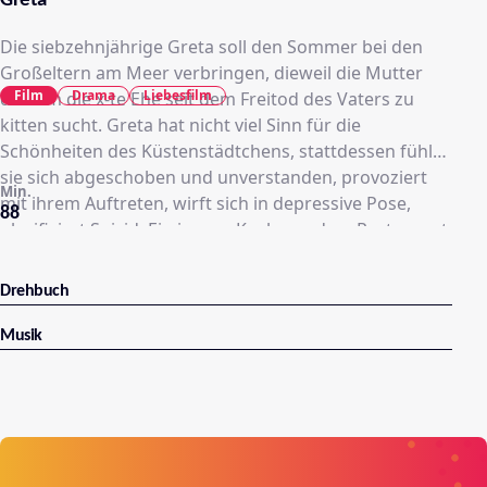
Greta
Die siebzehnjährige Greta soll den Sommer bei den
Großeltern am Meer verbringen, dieweil die Mutter
Film
Drama
Liebesfilm
daheim die x-te Ehe seit dem Freitod des Vaters zu
kitten sucht. Greta hat nicht viel Sinn für die
Schönheiten des Küstenstädtchens, stattdessen fühlt
sie sich abgeschoben und unverstanden, provoziert
Min.
mit ihrem Auftreten, wirft sich in depressive Pose,
88
glorifiziert Suizid. Ein junger Koch aus dem Restaurant,
in dem sie kellnert, bringt sie auf andere Gedanken,
doch der gefällt plötzlich der Oma nicht. Höchste Zeit
Drehbuch
also, dass sich drei Damengenerationen unverblümt
aussprechen.
Musik