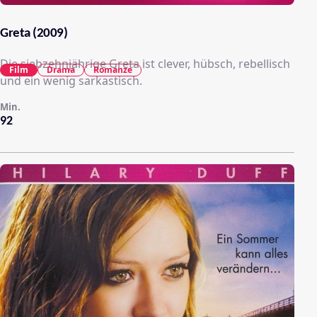
Greta (2009)
Die siebzehnjährige Greta ist clever, hübsch, rebellisch
Film
Drama
Romanze
und ein wenig sarkastisch.
Min.
92