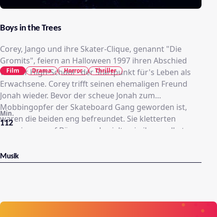
Boys in the Trees
Corey, Jango und ihre Skater-Clique, genannt "Die
Gromits", feiern an Halloween 1997 ihren Abschied
Film
Drama
Horror
Thriller
von der High-School - der Startpunkt für's Leben als
Erwachsene. Corey trifft seinen ehemaligen Freund
Jonah wieder. Bevor der scheue Jonah zum
Mobbingopfer der Skateboard Gang geworden ist,
Min.
waren die beiden eng befreundet. Sie kletterten
112
gemeinsam auf Bäume und spielten in ihrer selbst
erschaffenen imaginären Wunderwelt. Aus Mitleid und
um der alten Zeiten willen begleitet Corey Jonah nach
Musik
Hause. Gemeinsam erleben die
auseinandergedrifteten Teenager eine Nacht voll
magischer, übernatürlicher und mysteriöser
Abenteuer - Fast scheint es so, als seien ihre geheimen
Ängste zum Leben erwacht...