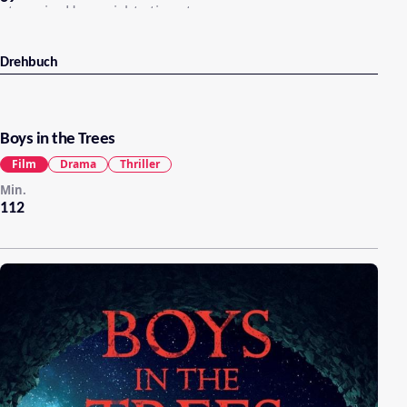
etwas im Haus nicht stimmt.
Drehbuch
Boys in the Trees
Film
Drama
Thriller
Min.
112