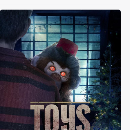
erschaffenen imaginären Wunderwelt. Aus Mitleid und
um der alten Zeiten willen begleitet Corey Jonah nach
Hause. Gemeinsam erleben die
auseinandergedrifteten Teenager eine Nacht voll
magischer, übernatürlicher und mysteriöser
Abenteuer - Fast scheint es so, als seien ihre geheimen
Ängste zum Leben erwacht...