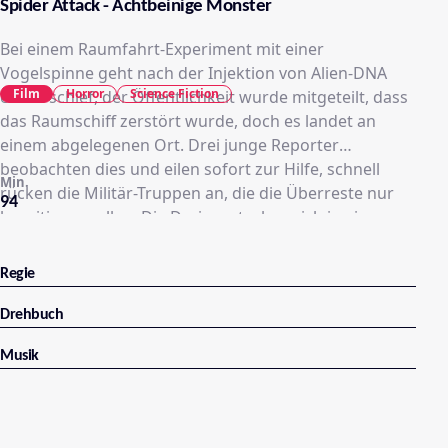
Spider Attack - Achtbeinige Monster
Bei einem Raumfahrt-Experiment mit einer
Vogelspinne geht nach der Injektion von Alien-DNA
Film
Horror
Science Fiction
etwas schief, der Öffentlichkeit wurde mitgeteilt, dass
das Raumschiff zerstört wurde, doch es landet an
einem abgelegenen Ort. Drei junge Reporter
beobachten dies und eilen sofort zur Hilfe, schnell
Min.
rücken die Militär-Truppen an, die die Überreste nur
94
beseitigen wollen. Die Drei verstecken sich in einem
Lastwagen mit den toten Astronauten und werden in
eine geheime Militärbasis tief unter der Erde gebracht.
Regie
Doch mit ihnen kam auch eine veränderte Spinne, die
aus dem einzigen Überlebenden ausbricht. Diese
Drehbuch
Spinne wächst in einem unvorstellbaren Tempo und
Musik
vermehrt sich, indem Sie einem Menschen ein Ei
injiziert. Die Basis wird zur tödlichen Falle, denn die
Spinne schein unaufhaltlicht zu sein. Eine Spinne
kommt nach draußen und ...