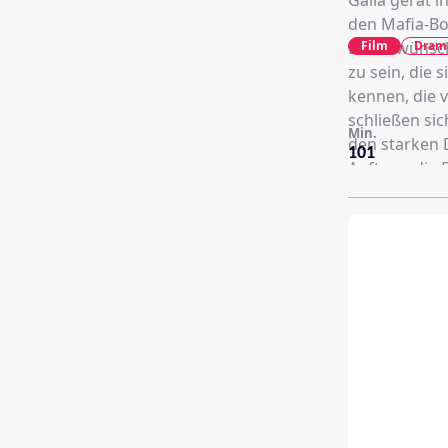
Galia gerät i
den Mafia-Bo
Film
Dram
Dabei wünsch
zu sein, die 
kennen, die 
schließen si
Min.
den starken 
101
Auftrag, die 
dass sie schw
ums Überleben