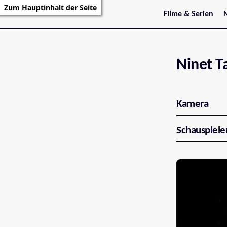
Zum Hauptinhalt der Seite
Filme & Serien
Trailer
S
Kritiken
S
Filmarchiv
Serienarchiv
Ninet T
Kamera
Schauspiele