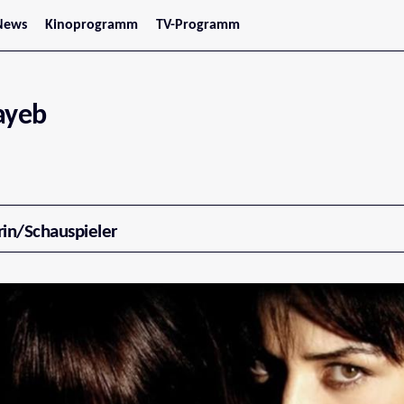
News
Kinoprogramm
TV-Programm
tars
Jetzt im Kino
treaming
Demnächst im Kino
Wien
Niederösterreich
ayeb
Oberösterreich
Steiermark
Burgenland
Kärnten
Salzburg
Tirol
Vorarlberg
rin/Schauspieler