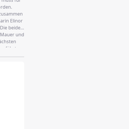
, muss für
orden.
er zusammen
arin Elinor
 Die beiden
e Mauer und
nächsten
 erfährt,
inem Kampf