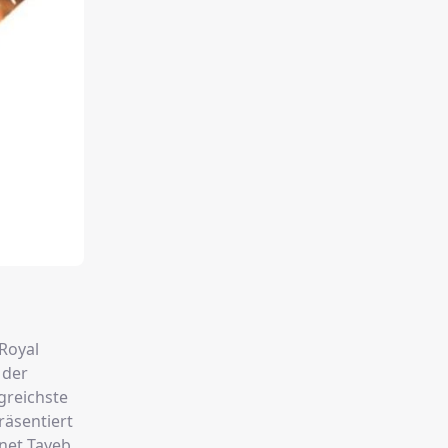
 Royal
 der
räsentiert
net Tayeb,