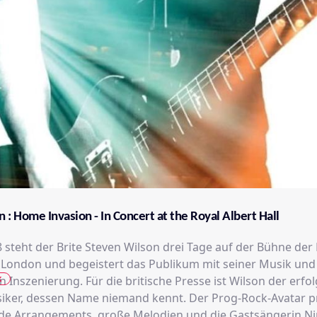
 : Home Invasion - In Concert at the Royal Albert Hall
 steht der Brite Steven Wilson drei Tage auf der Bühne der
in London und begeistert das Publikum mit seiner Musik und
k
ritische Presse ist Wilson der erfolgreichste
siker, dessen Name niemand kennt. Der Prog-Rock-Avatar p
e Arrangements, große Melodien und die Gastsängerin Ni