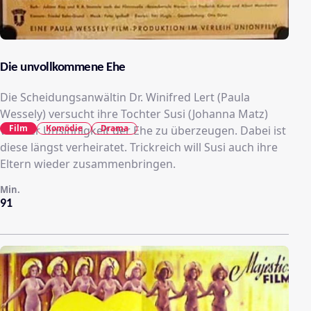
Die unvollkommene Ehe
Die Scheidungsanwältin Dr. Winifred Lert (Paula
Wessely) versucht ihre Tochter Susi (Johanna Matz)
Film
Komödie
Drama
von der Unsinnigkeit der Ehe zu überzeugen. Dabei ist
diese längst verheiratet. Trickreich will Susi auch ihre
Eltern wieder zusammenbringen.
Min.
91