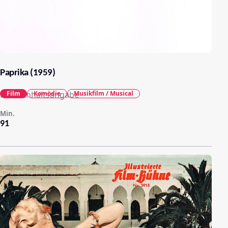
Paprika (1959)
Film
Komödie
Musikfilm / Musical
Keine Inhaltsangabe
Min.
91