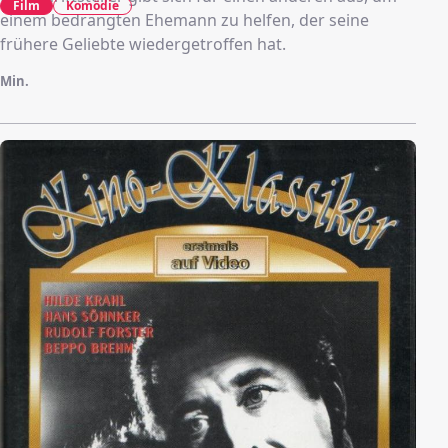
Film
Komödie
einem bedrängten Ehemann zu helfen, der seine
frühere Geliebte wiedergetroffen hat.
Min.