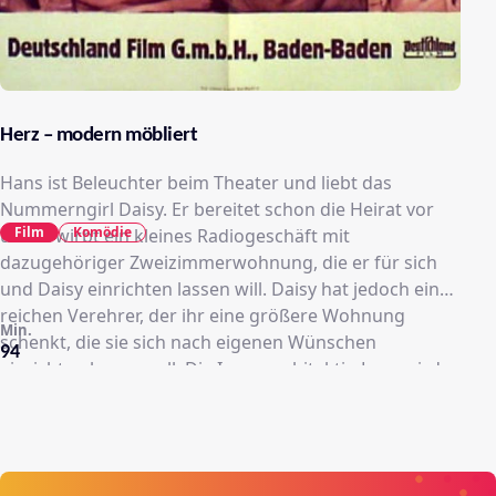
Herz – modern möbliert
Hans ist Beleuchter beim Theater und liebt das
Nummerngirl Daisy. Er bereitet schon die Heirat vor
Film
Komödie
und erwirbt ein kleines Radiogeschäft mit
dazugehöriger Zweizimmerwohnung, die er für sich
und Daisy einrichten lassen will. Daisy hat jedoch einen
reichen Verehrer, der ihr eine größere Wohnung
Min.
schenkt, die sie sich nach eigenen Wünschen
94
einrichten lassen soll. Die Innenarchitektin Lore wird
mit beiden Aufträgen betraut und durchschaut die
Zusammenhänge.