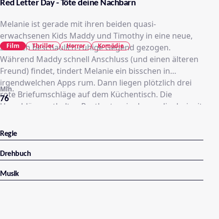
Red Letter Day - Töte deine Nachbarn
Melanie ist gerade mit ihren beiden quasi-
erwachsenen Kids Maddy und Timothy in eine neue,
Film
Thriller
Horror
Komödie
ziemlich beschaulich-ruhige Gegend gezogen.
Während Maddy schnell Anschluss (und einen älteren
Freund) findet, tindert Melanie ein bisschen in
irgendwelchen Apps rum. Dann liegen plötzlich drei
Min.
rote Briefumschläge auf dem Küchentisch. Die
76
Umschläge enthalten Postkarten, in denen die drei mit
einer Aufforderung konfrontiert werden. Sie sollen
eine bestimmte, ihnen zugeteilte Person aus der
Regie
Nachbarschaft töten. Tun sie es nicht, tut es die
ausgewählte Person in umgekehrter Richtung
Drehbuch
vielleicht zuerst. Während Timothy das Ganze als
Musik
Scherz abtut, will Maddy nichts damit zu tun haben.
Melanie indes ruft die Polizei – und die wiegelt ab, hält
es für einen Streich.