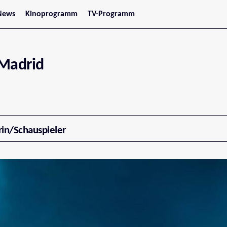
News
Kinoprogramm
TV-Programm
tars
Jetzt im Kino
treaming
Demnächst im Kino
Wien
Niederösterreich
 Madrid
Oberösterreich
Steiermark
Burgenland
Kärnten
Salzburg
Tirol
Vorarlberg
rin/Schauspieler