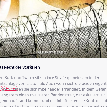
Das Recht des Stärkeren
len Burk und Twitch sitzen ihre Strafe gemeinsam in der
itsanlage von Craton ab. Auch wenn sich die beiden eigentl
Action
nnen, haben sie sich miteinander arrangiert. In dem Gefän
 längerem einen rivalisieren Bandenstreit, der eskaliert, als
enenaufstand kommt und die Inhaftierten die Kontrolle üb
nehmen. Doch nun müssen die beiden zusammenarbeiten, 