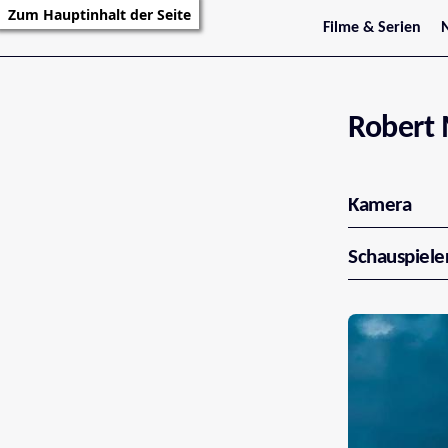
Zum Hauptinhalt der Seite
Filme & Serien
Trailer
S
Kritiken
S
Filmarchiv
Serienarchiv
Robert
Kamera
Schauspiele