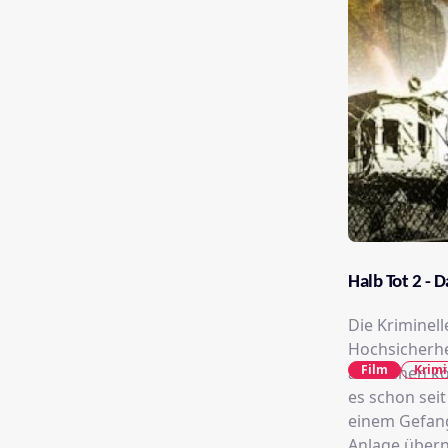
Halb Tot 2 - 
Die Kriminel
Hochsicherhe
Film
Krimi
ausstehen kö
es schon seit
einem Gefang
Anlage über