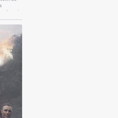
s
s, dass ein
t: Cortez
üssen sie
h