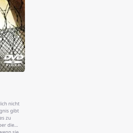
ich nicht
gnis gibt
 es zu
er die
wenn sie