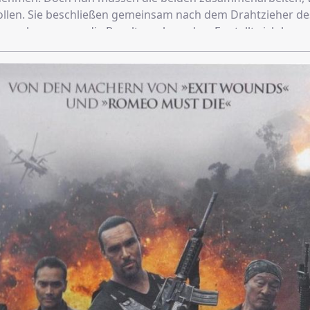
llen. Sie beschließen gemeinsam nach dem Drahtzieher de
 suchen, um so die Revolte zu beenden. Es stellt sich herau
tez hinter der Tat steckt. Doch was noch überraschender is
hter von Burk und die Freundin von Twitch gefangen. Nun m
 schlagartig ist die Angelegenheit für die beiden persönlic