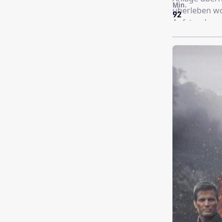
Min.
überleben wo
92
Aufstandes zu
gewisser Cor
hält die Toc
handeln, denn
geworden…