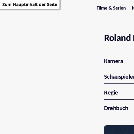
Zum Hauptinhalt der Seite
Filme & Serien
Trailer
S
Kritiken
S
Filmarchiv
Serienarchiv
Roland 
Kamera
Schauspiele
Regie
Drehbuch