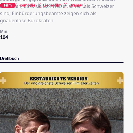
Film
Komödie
Liebesfilm
Drama
beweisen, dass sie „schweizerischer“ als Schweizer
sind; Einbürgerungsbeamte zeigen sich als
gnadenlose Bürokraten.
Min.
104
Drehbuch