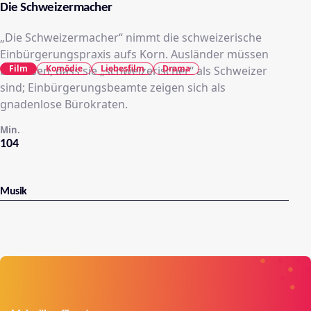
Die Schweizermacher
„Die Schweizermacher“ nimmt die schweizerische
Einbürgerungspraxis aufs Korn. Ausländer müssen
Film
Komödie
Liebesfilm
Drama
beweisen, dass sie „schweizerischer“ als Schweizer
sind; Einbürgerungsbeamte zeigen sich als
gnadenlose Bürokraten.
Min.
104
Musik