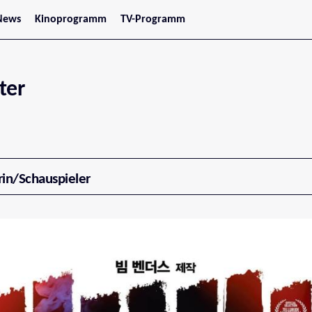
News
Kinoprogramm
TV-Programm
tars
Jetzt im Kino
treaming
Demnächst im Kino
Wien
Niederösterreich
ter
Oberösterreich
Steiermark
Burgenland
Kärnten
Salzburg
Tirol
Vorarlberg
rin/Schauspieler