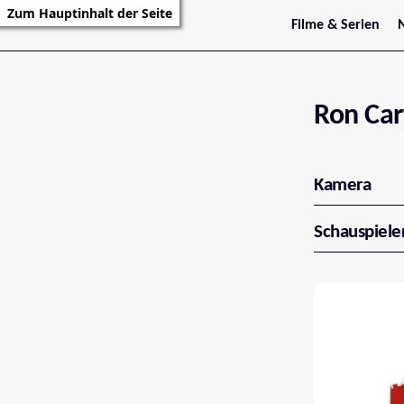
Zum Hauptinhalt der Seite
Filme & Serien
Trailer
S
Kritiken
S
Filmarchiv
Serienarchiv
Ron Car
Kamera
Schauspiele