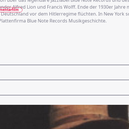
n über das legendäre Jazzlabel Blue Note Records und de
nder Alfred Lion und Francis Wolff. Ende der 1930er Jahre 
mentarfilm
s Deutschland vor dem Hitlerregime flüchten. In New York 
r Plattenfirma Blue Note Records Musikgeschichte.