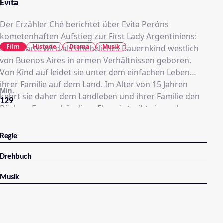
Evita
Der Erzähler Ché berichtet über Evita Peróns
kometenhaften Aufstieg zur First Lady Argentiniens:
Film
Historie
Drama
Musik
Eva Duarte wird als uneheliches Bauernkind westlich
von Buenos Aires in armen Verhältnissen geboren.
Von Kind auf leidet sie unter dem einfachen Leben
ihrer Familie auf dem Land. Im Alter von 15 Jahren
Min.
kehrt sie daher dem Landleben und ihrer Familie den
129
Rücken. Evas unbändiger Ehrgeiz treibt sie nach
Buenos Aires, denn hier hofft sie, ihren Traum zu
erfüllen. Sie will unbedingt berühmt werden und
Regie
kämpft sich in der Großstadt durch: Evita spricht für
Rollen vor, singt und modelt. Schon nach kurzer Zeit ist
Drehbuch
ihr Gesicht und Name in ganz Buenos Aires bekannt.
Musik
Abends besucht sie die angesagtesten Clubs, um
einflussreiche Männer kennen zu lernen. Schon bald
schafft sie durch ihre Beziehungen den Schritt zu einer
eigenen Radiosendung. Auf einer