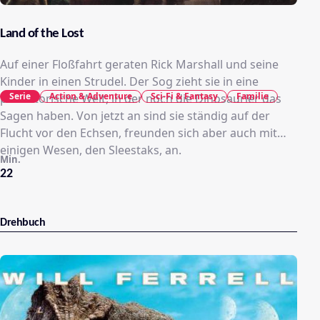
Land of the Lost
Auf einer Floßfahrt geraten Rick Marshall und seine
Kinder in einen Strudel. Der Sog zieht sie in eine
Serie
Action & Adventure
Sci-Fi & Fantasy
Familie
prähistorische Welt, in der noch die Dinosaurier das
Sagen haben. Von jetzt an sind sie ständig auf der
Flucht vor den Echsen, freunden sich aber auch mit
einigen Wesen, den Sleestaks, an.
Min.
22
Drehbuch