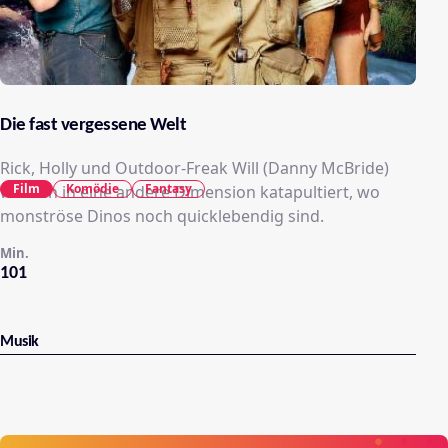
Die fast vergessene Welt
Rick, Holly und Outdoor-Freak Will (Danny McBride)
Film
Komödie
Fantasy
werden in eine andere Dimension katapultiert, wo
monströse Dinos noch quicklebendig sind.
Min.
101
Musik