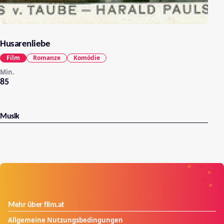
Husarenliebe
Film
Romanze
Komödie
Min.
85
Musik
Mehr über film.at
Allgemeine Nutzungsbedingungen