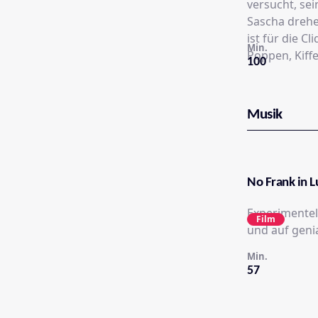
versucht, se
Sascha drehen
ist für die C
Min.
Poppen, Kiff
100
Musik
No Frank in 
Experimentel
Film
und auf geni
Min.
57