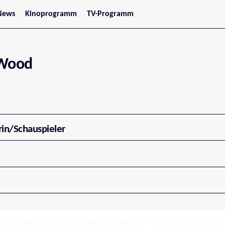
News
Kinoprogramm
TV-Programm
tars
Jetzt im Kino
treaming
Demnächst im Kino
Wien
Niederösterreich
 Wood
Oberösterreich
Steiermark
Burgenland
Kärnten
Salzburg
Tirol
Vorarlberg
rin/Schauspieler