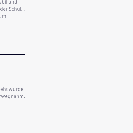
abil und
 der Schule
 um
reht wurde
vorwegnahm.