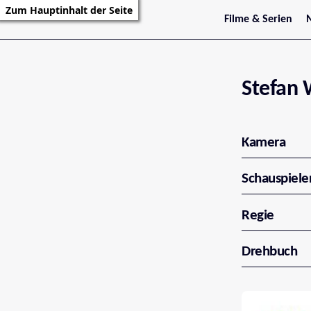
Zum Hauptinhalt der Seite
Filme & Serien
Trailer
S
Kritiken
S
Filmarchiv
Serienarchiv
Stefan
Kamera
Schauspiele
Regie
Drehbuch