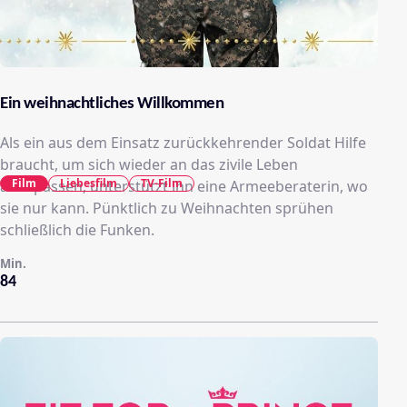
Ein weihnachtliches Willkommen
Als ein aus dem Einsatz zurückkehrender Soldat Hilfe
braucht, um sich wieder an das zivile Leben
Film
Liebesfilm
TV-Film
anzupassen, unterstützt ihn eine Armeeberaterin, wo
sie nur kann. Pünktlich zu Weihnachten sprühen
schließlich die Funken.
Min.
84