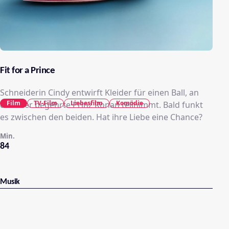
Fit for a Prince
Schneiderin Cindy entwirft Kleider für einen Ball, an
Film
TV-Film
Liebesfilm
Komödie
dem der begehrte Prinz Ronan teilnimmt. Bald funkt
es zwischen den beiden. Hat ihre Liebe eine Chance?
Min.
84
Musik