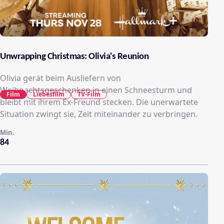
Unwrapping Christmas: Olivia's Reunion
Olivia gerät beim Ausliefern von
Weihnachtsgeschenken in einen Schneesturm und
Film
Liebesfilm
TV-Film
bleibt mit ihrem Ex-Freund stecken. Die unerwartete
Situation zwingt sie, Zeit miteinander zu verbringen.
Min.
84