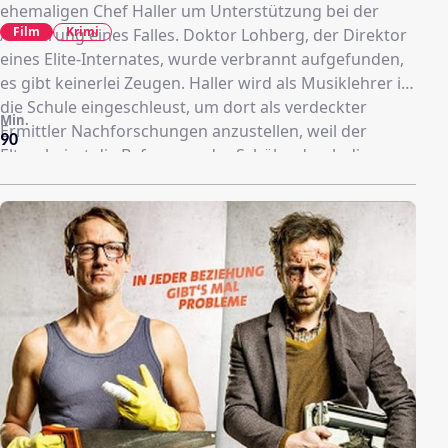
ehemaligen Chef Haller um Unterstützung bei der
Film
Krimi
Aufklärung eines Falles. Doktor Lohberg, der Direktor
eines Elite-Internates, wurde verbrannt aufgefunden,
es gibt keinerlei Zeugen. Haller wird als Musiklehrer in
die Schule eingeschleust, um dort als verdeckter
Min.
Ermittler Nachforschungen anzustellen, weil der
90
Elternbeirat die Befragung der Schüler durch die
Polizei untersagte.