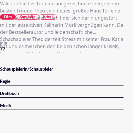
Valentin hielt es für eine ausgezeichnete Idee, seinem
besten Freund Theo sein neues, großes Haus für eine
Film
Komödie
Krimi
Nacht zu überlassen, damit der sich darin ungestört
mit der attraktiven Kellnerin Mörli vergnügen kann. Da
der Bestsellerautor und leidenschaftliche
Schachspieler Theo derzeit Stress mit seiner Frau Katja
Min.
hat und es zwischen den beiden schon länger kriselt,
77
könne eine Ablenkung in Valentins Augen nur
Positives bewirken. Doch die Ablenkung ist anders als
erwartet
Schauspielerin/Schauspieler
Regie
Drehbuch
Musik