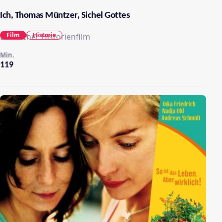
Ich, Thomas Müntzer, Sichel Gottes
Film
Historie
Deutscher Historienfilm
Min.
119