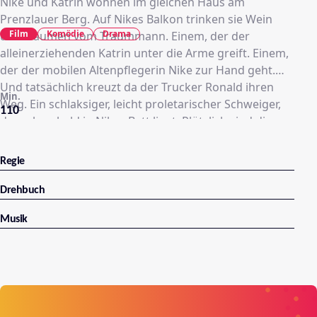
Nike und Katrin wohnen im gleichen Haus am
Prenzlauer Berg. Auf Nikes Balkon trinken sie Wein
Film
Komödie
Drama
und träumen vom Traummann. Einem, der der
alleinerziehenden Katrin unter die Arme greift. Einem,
der der mobilen Altenpflegerin Nike zur Hand geht.
Und tatsächlich kreuzt da der Trucker Ronald ihren
Min.
Weg. Ein schlaksiger, leicht proletarischer Schweiger,
110
der schon bald in Nikes Bett liegt. Plötzlich sind die
Freundinnen keine so guten Freundinnen mehr. Katrin
trinkt mehr als ihr gut tut und landet nach einer
Regie
Alkoholvergiftung im Krankenhaus.
Drehbuch
Musik