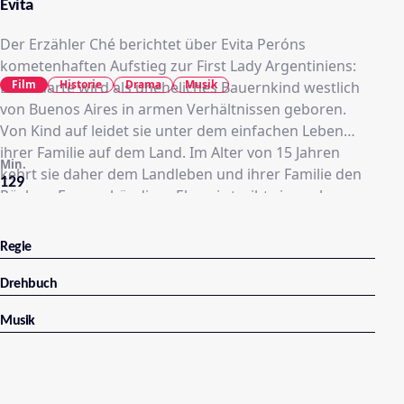
Evita
Der Erzähler Ché berichtet über Evita Peróns
kometenhaften Aufstieg zur First Lady Argentiniens:
Film
Historie
Drama
Musik
Eva Duarte wird als uneheliches Bauernkind westlich
von Buenos Aires in armen Verhältnissen geboren.
Von Kind auf leidet sie unter dem einfachen Leben
ihrer Familie auf dem Land. Im Alter von 15 Jahren
Min.
kehrt sie daher dem Landleben und ihrer Familie den
129
Rücken. Evas unbändiger Ehrgeiz treibt sie nach
Buenos Aires, denn hier hofft sie, ihren Traum zu
erfüllen. Sie will unbedingt berühmt werden und
Regie
kämpft sich in der Großstadt durch: Evita spricht für
Rollen vor, singt und modelt. Schon nach kurzer Zeit ist
Drehbuch
ihr Gesicht und Name in ganz Buenos Aires bekannt.
Musik
Abends besucht sie die angesagtesten Clubs, um
einflussreiche Männer kennen zu lernen. Schon bald
schafft sie durch ihre Beziehungen den Schritt zu einer
eigenen Radiosendung. Auf einer