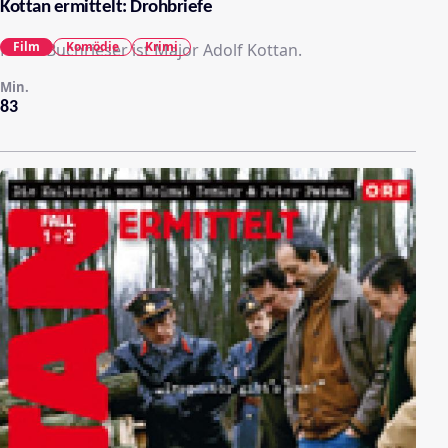
Kottan ermittelt: Drohbriefe
Film
Komödie
Krimi
Franz Buchrieser ist Major Adolf Kottan.
Min.
83