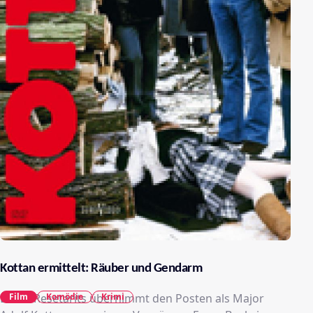
Kottan ermittelt: Räuber und Gendarm
Lukas Resetarits übernimmt den Posten als Major
Film
Komödie
Krimi