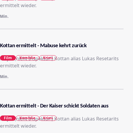
ermittelt wieder.
Min.
Kottan ermittelt - Mabuse kehrt zurück
Major (nicht Inspektor!) Kottan alias Lukas Resetarits
Film
Komödie
Krimi
ermittelt wieder.
Min.
Kottan ermittelt - Der Kaiser schickt Soldaten aus
Major (nicht Inspektor!) Kottan alias Lukas Resetarits
Film
Komödie
Krimi
ermittelt wieder.