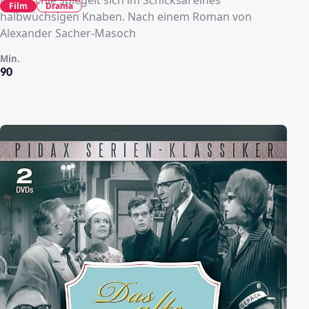
Film
Drama
halbwüchsigen Knaben. Nach einem Roman von
Alexander Sacher-Masoch
Min.
90