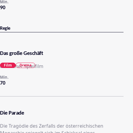
Min.
90
Regie
Das große Geschäft
Film
Drama
deutscher Spielfilm
Min.
70
Die Parade
Die Tragödie des Zerfalls der österreichischen
Monarchie spiegelt sich im Schicksal eines