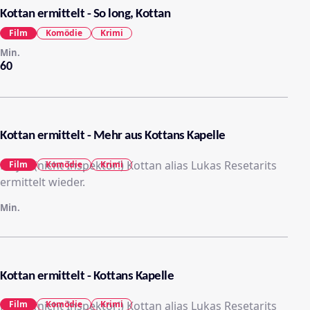
Kottan ermittelt - So long, Kottan
Film
Komödie
Krimi
Min.
60
Kottan ermittelt - Mehr aus Kottans Kapelle
Major (nicht Inspektor!) Kottan alias Lukas Resetarits
Film
Komödie
Krimi
ermittelt wieder.
Min.
Kottan ermittelt - Kottans Kapelle
Major (nicht Inspektor!) Kottan alias Lukas Resetarits
Film
Komödie
Krimi