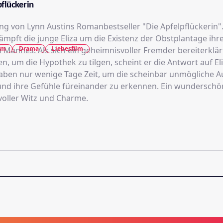
flückerin
ng von Lynn Austins Romanbestseller "Die Apfelpflückerin"
ämpft die junge Eliza um die Existenz der Obstplantage ihr
lm
Drama
Liebesfilm
Mannes. Als sich ein geheimnisvoller Fremder bereiterklärt
en, um die Hypothek zu tilgen, scheint er die Antwort auf E
 haben nur wenige Tage Zeit, um die scheinbar unmögliche 
und ihre Gefühle füreinander zu erkennen. Ein wunderschö
 voller Witz und Charme.