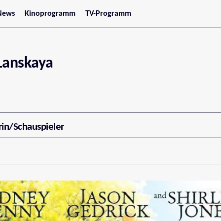
News
Kinoprogramm
TV-Programm
tars
Jetzt im Kino
treaming
Demnächst im Kino
Wien
Niederösterreich
Lanskaya
Oberösterreich
Steiermark
Burgenland
Kärnten
Salzburg
Tirol
Vorarlberg
rin/Schauspieler