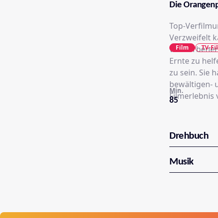
Die Orangenp
Top-Verfilmu
Verzweifelt k
Film
TV-Fi
verstorbenen 
Ernte zu helf
zu sein. Sie
bewältigen- 
Min.
Filmerlebnis
85
Drehbuch
Musik