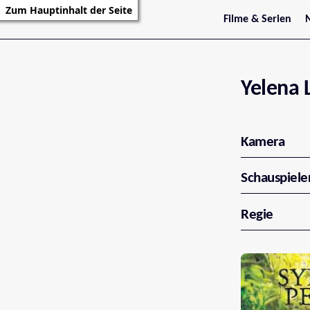
Zum Hauptinhalt der Seite
Filme & Serien
Trailer
S
Kritiken
S
Filmarchiv
Serienarchiv
Yelena 
Kamera
Schauspiele
Regie