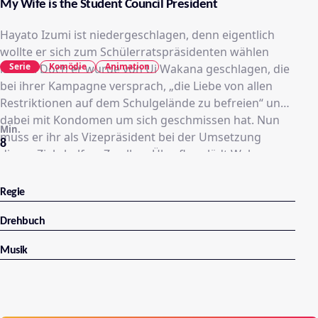
My Wife is the Student Council President
Hayato Izumi ist niedergeschlagen, denn eigentlich
wollte er sich zum Schülerratspräsidenten wählen
Serie
Komödie
Animation
lassen. Doch er wurde von Ui Wakana geschlagen, die
bei ihrer Kampagne versprach, „die Liebe von allen
Restriktionen auf dem Schulgelände zu befreien“ und
dabei mit Kondomen um sich geschmissen hat. Nun
Min.
muss er ihr als Vizepräsident bei der Umsetzung
8
dieses Ziels helfen. Zu allem Überfluss lädt Wakana
sich auch noch selbst bei ihm zu Hause ein, um dem
völlig verdutzten Hayato dann auch noch prompt
Regie
klarzumachen, dass sie seine Verlobte sei.
Anscheinend waren die Eltern der beiden gute
Drehbuch
Freunde und haben deren Ehe „arrangiert“ als sie total
Musik
betrunken waren. Allerdings waren Hayato und Ui
damals erst 3 Jahre alt. Ui ist zwar völlig unerfahren in
der Liebe, dafür aber fest entschlossen die Verlobung
durchzuziehen. Wird Hayato ihren Versuchungen