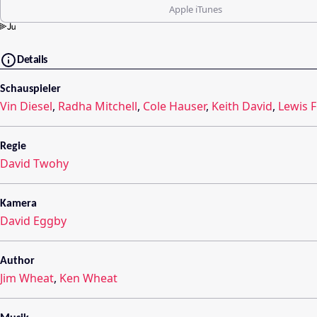
Apple iTunes
Details
Schauspieler
Vin Diesel
,
Radha Mitchell
,
Cole Hauser
,
Keith David
,
Lewis F
Regie
David Twohy
Kamera
David Eggby
Author
Jim Wheat
,
Ken Wheat