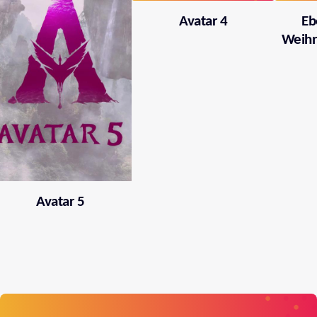
Avatar 4
Eb
Weihn
Avatar 5