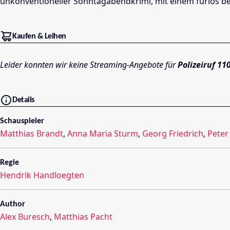
unkonventioneller Sonntagabendkrimi, mit einem furios be
Kaufen & Leihen
Leider konnten wir keine Streaming-Angebote für
Polizeiruf 11
Details
Schauspieler
Matthias Brandt
,
Anna Maria Sturm
,
Georg Friedrich
,
Peter
Regie
Hendrik Handloegten
Author
Alex Buresch
,
Matthias Pacht