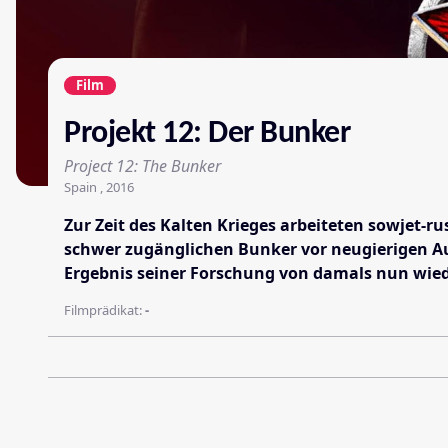
Film
Projekt 12: Der Bunker
Project 12: The Bunker
Spain , 2016
Zur Zeit des Kalten Krieges arbeiteten sowjet-r
schwer zugänglichen Bunker vor neugierigen Aug
Ergebnis seiner Forschung von damals nun wie
Filmprädikat:
-