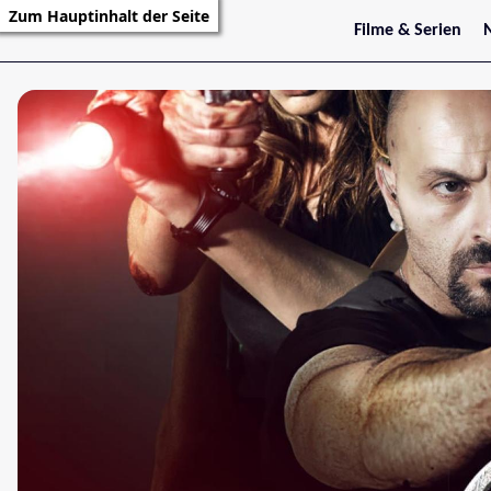
Zum Hauptinhalt der Seite
Filme & Serien
Trailer
S
Kritiken
S
Filmarchiv
Serienarchiv