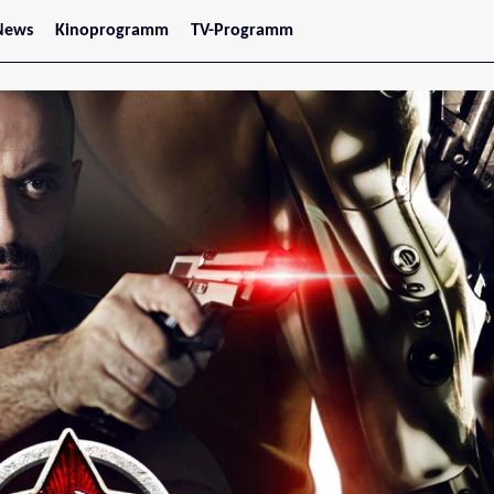
News
Kinoprogramm
TV-Programm
tars
Jetzt im Kino
treaming
Demnächst im Kino
Wien
Niederösterreich
Oberösterreich
Steiermark
Burgenland
Kärnten
Salzburg
Tirol
Vorarlberg