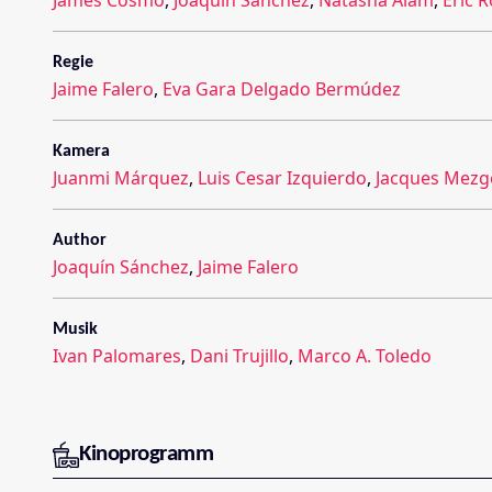
Regie
Jaime Falero
,
Eva Gara Delgado Bermúdez
Kamera
Juanmi Márquez
,
Luis Cesar Izquierdo
,
Jacques Mezg
Author
Joaquín Sánchez
,
Jaime Falero
Musik
Ivan Palomares
,
Dani Trujillo
,
Marco A. Toledo
Kinoprogramm