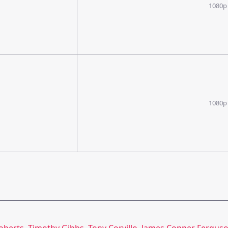
1080p
1080p
Roberts
,
Timothy Gibbs
,
Tony Corvillo
,
James Conner Fergus