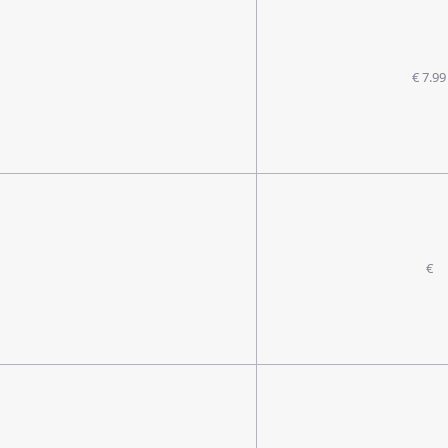
€ 7.99
€