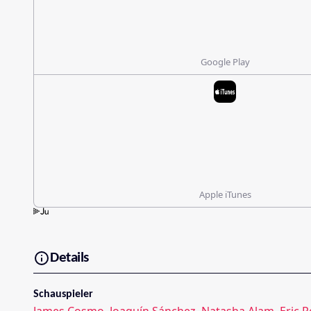
Google Play
Apple iTunes
Details
Schauspieler
James Cosmo
,
Joaquín Sánchez
,
Natasha Alam
,
Eric 