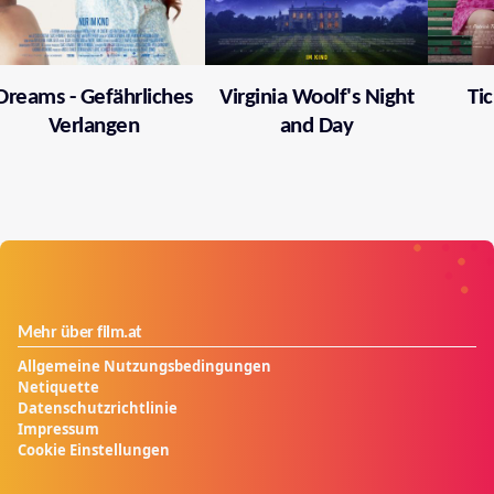
Dreams - Gefährliches
Virginia Woolf's Night
Ti
Verlangen
and Day
Mehr über film.at
Allgemeine Nutzungsbedingungen
Netiquette
Datenschutzrichtlinie
Impressum
Cookie Einstellungen