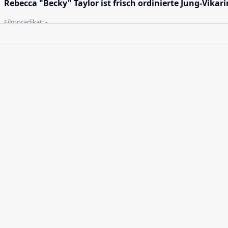
Rebecca "Becky" Taylor ist frisch ordinierte Jung-Vikar
Filmprädikat:
-