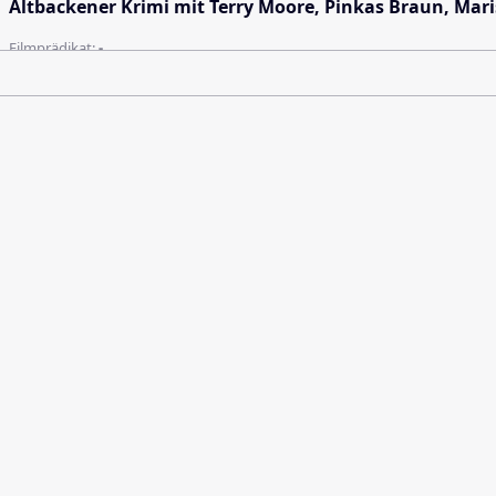
Altbackener Krimi mit Terry Moore, Pinkas Braun, Mari
Filmprädikat:
-