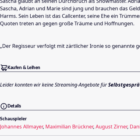
Sascha glaubt an seinen Durchbruch als Showmaster. Adrian t
Sascha, Adrian und Marie sind jung und brauchen das Geld.
Harms. Sein Leben ist das Callcenter, seine Ehe ein Trümme
Quoten treten an gegen große Träume und Hoffnungen.
„Der Regisseur verfolgt mit zärtlicher Ironie so genannte 
Kaufen & Leihen
Leider konnten wir keine Streaming-Angebote für
Selbstgespr
Details
Schauspieler
Johannes Allmayer
,
Maximilian Brückner
,
August Zirner
,
Dan