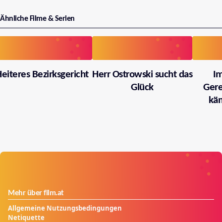
Ähnliche Filme & Serien
eiteres Bezirksgericht
Herr Ostrowski sucht das
I
Glück
Gere
käm
Mehr über film.at
Allgemeine Nutzungsbedingungen
Netiquette