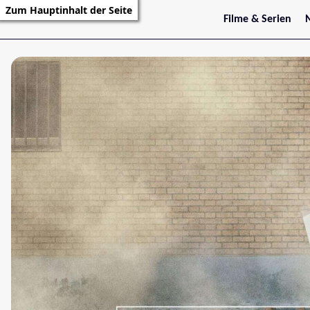
Zum Hauptinhalt der Seite
Filme & Serien
Trailer
S
Kritiken
S
Filmarchiv
Serienarchiv