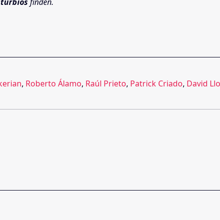
sturbios
finden.
kerian
,
Roberto Álamo
,
Raúl Prieto
,
Patrick Criado
,
David Ll