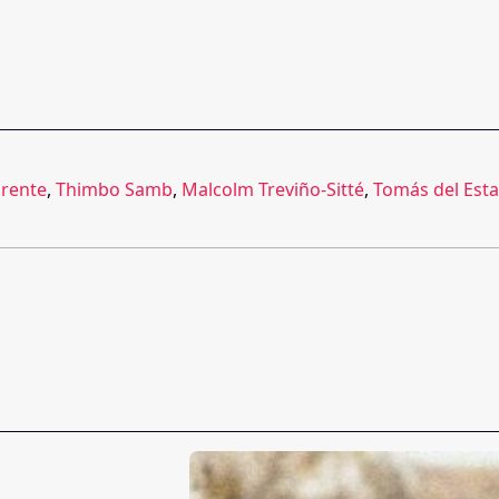
orente
,
Thimbo Samb
,
Malcolm Treviño-Sitté
,
Tomás del Esta