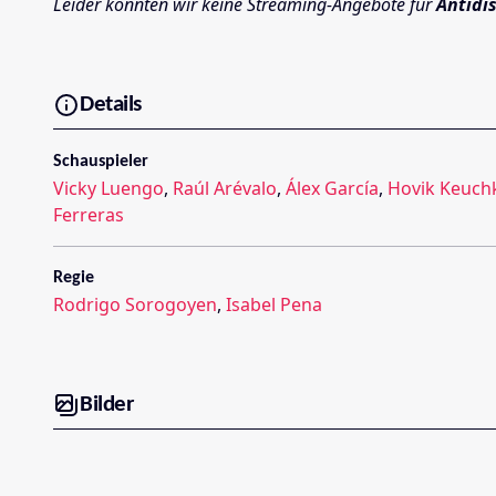
Leider konnten wir keine Streaming-Angebote für
Antidi
Details
Schauspieler
Vicky Luengo
,
Raúl Arévalo
,
Álex García
,
Hovik Keuch
Ferreras
Regie
Rodrigo Sorogoyen
,
Isabel Pena
Bilder