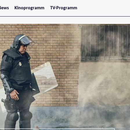
News
Kinoprogramm
TV-Programm
tars
Jetzt im Kino
treaming
Demnächst im Kino
Wien
Niederösterreich
Oberösterreich
Steiermark
Burgenland
Kärnten
Salzburg
Tirol
Vorarlberg