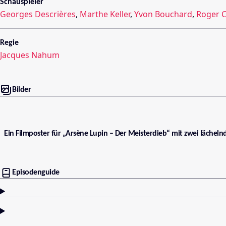
Schauspieler
Georges Descrières
,
Marthe Keller
,
Yvon Bouchard
,
Roger C
Regie
Jacques Nahum
Bilder
Ein Filmposter für „Arsène Lupin – Der Meisterdieb“ mit zwei lächeln
Episodenguide