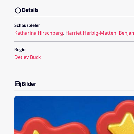
Details
Schauspieler
Katharina Hirschberg
,
Harriet Herbig-Matten
,
Benja
Regie
Detlev Buck
Bilder