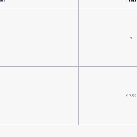
ion
Preis
€
€ 7.99