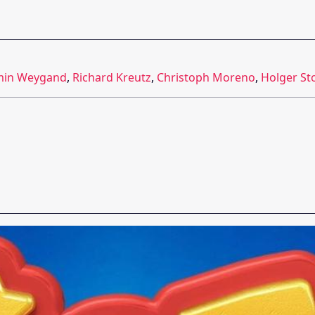
min Weygand
,
Richard Kreutz
,
Christoph Moreno
,
Holger St