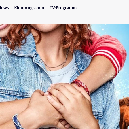
News
Kinoprogramm
TV-Programm
tars
Jetzt im Kino
treaming
Demnächst im Kino
Wien
Niederösterreich
Oberösterreich
Steiermark
Burgenland
Kärnten
Salzburg
Tirol
Vorarlberg