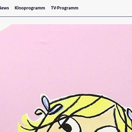
News
Kinoprogramm
TV-Programm
tars
Jetzt im Kino
treaming
Demnächst im Kino
Wien
Niederösterreich
Oberösterreich
Steiermark
Burgenland
Kärnten
Salzburg
Tirol
Vorarlberg