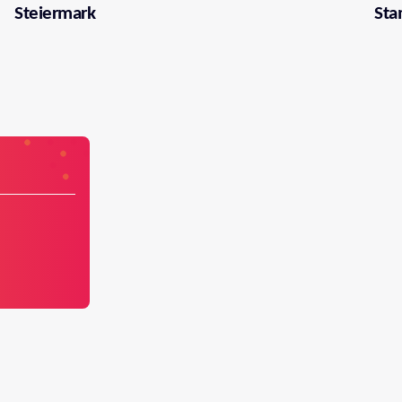
Steiermark
Sta