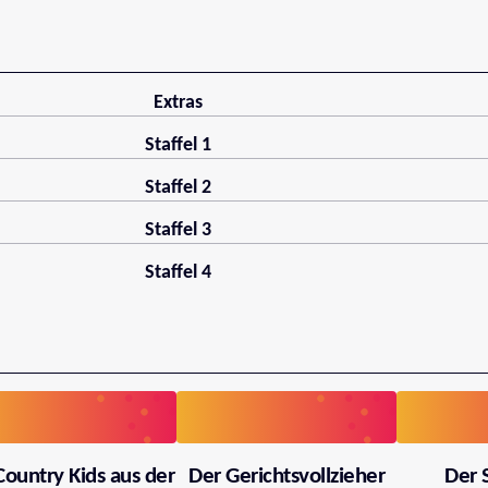
Extras
Staffel 1
Staffel 2
Staffel 3
Staffel 4
Country Kids aus der
Der Gerichtsvollzieher
Der 