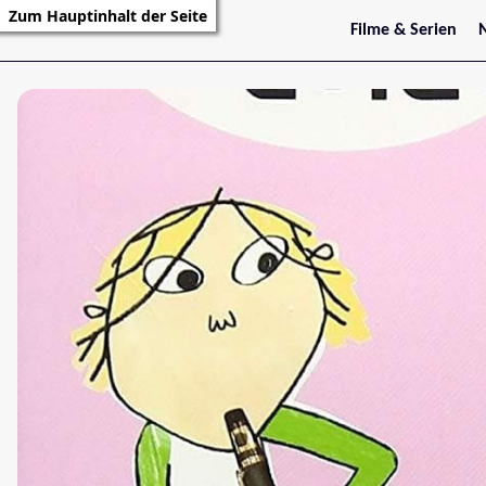
Zum Hauptinhalt der Seite
Filme & Serien
Trailer
S
Kritiken
S
Filmarchiv
Serienarchiv