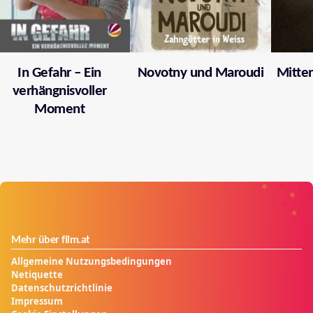
In Gefahr – Ein
Novotny und Maroudi
Mitten
verhängnisvoller
Moment
Mehr über film.at
Allgemeine Nutzungsbedingungen
Netiquette
Datenschutzrichtlinie
Impressum