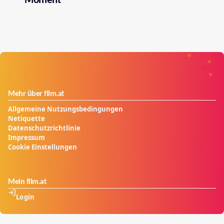
Moment
Mehr über film.at
Allgemeine Nutzungsbedingungen
Netiquette
Datenschutzrichtlinie
Impressum
Cookie Einstellungen
Mein film.at
Login