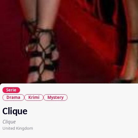
Serie
Drama
Krimi
Mystery
Clique
Clique
United Kingdom