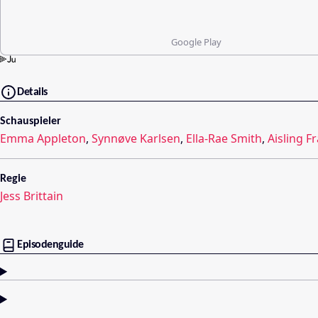
Google Play
Details
Schauspieler
Emma Appleton
,
Synnøve Karlsen
,
Ella-Rae Smith
,
Aisling F
Regie
Jess Brittain
Episodenguide