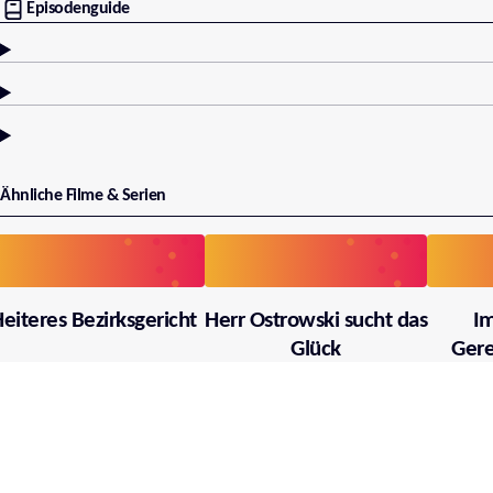
Episodenguide
Ähnliche Filme & Serien
eiteres Bezirksgericht
Herr Ostrowski sucht das
I
Glück
Gere
käm