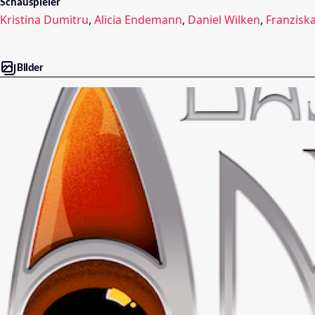
Schauspieler
Kristina Dumitru
,
Alicia Endemann
,
Daniel Wilken
,
Franziska
Bilder